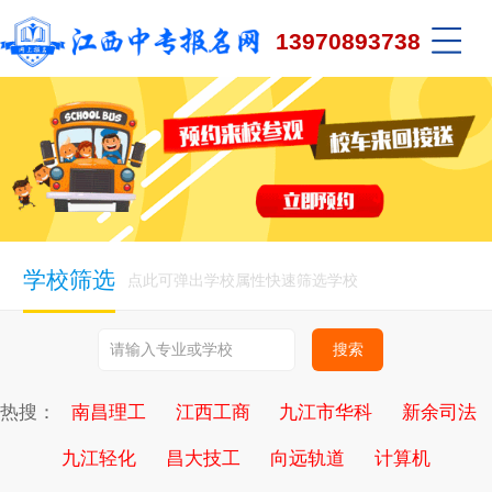
13970893738
学校筛选
点此可弹出学校属性快速筛选学校
热搜：
南昌理工
江西工商
九江市华科
新余司法
九江轻化
昌大技工
向远轨道
计算机