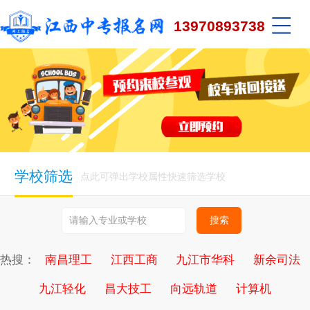
13970893738
学校筛选
点此可弹出学校属性快速筛选学校
热搜：
南昌理工
江西工商
九江市华科
新余司法
九江轻化
昌大技工
向远轨道
计算机