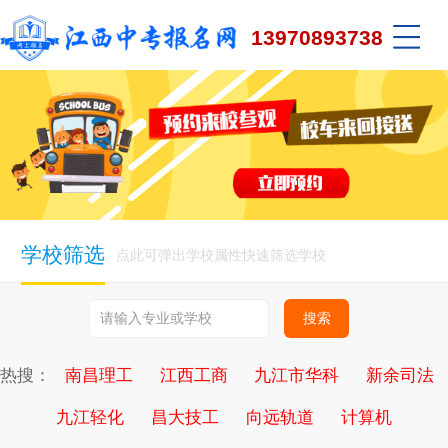
13970893738
学校筛选
点此可弹出学校属性快速筛选学校
热搜：
南昌理工
江西工商
九江市华科
新余司法
九江轻化
昌大技工
向远轨道
计算机