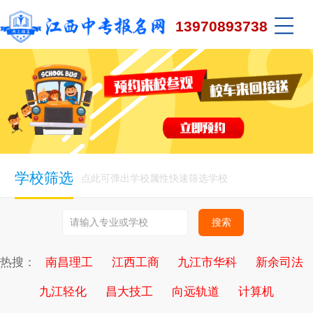
13970893738
学校筛选
点此可弹出学校属性快速筛选学校
热搜：
南昌理工
江西工商
九江市华科
新余司法
九江轻化
昌大技工
向远轨道
计算机