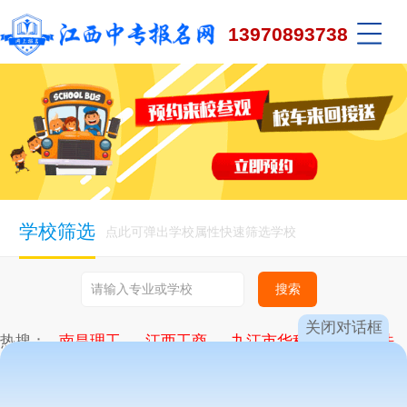
13970893738
学校筛选
点此可弹出学校属性快速筛选学校
关闭对话框
热搜：
南昌理工
江西工商
九江市华科
新余司法
九江轻化
昌大技工
向远轨道
计算机