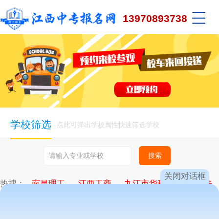
13970893738
学校筛选
点此可弹出学校属性快速筛选学校
关闭对话框
热搜：
南昌理工
江西工商
九江市华科
新余司法
九江轻化
昌大技工
向远轨道
计算机