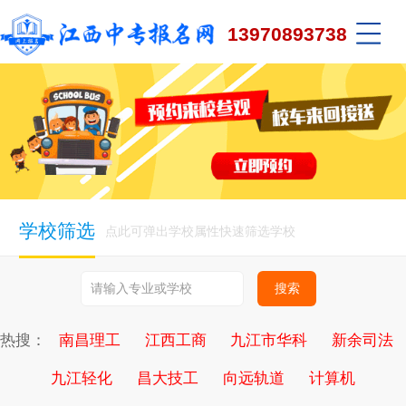
13970893738
学校筛选
点此可弹出学校属性快速筛选学校
热搜：
南昌理工
江西工商
九江市华科
新余司法
九江轻化
昌大技工
向远轨道
计算机