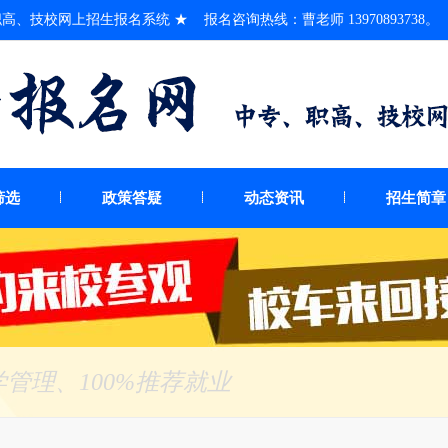
、技校网上招生报名系统 ★ 报名咨询热线：曹老师 13970893738。
筛选
政策答疑
动态资讯
招生简章
管理、100%推荐就业