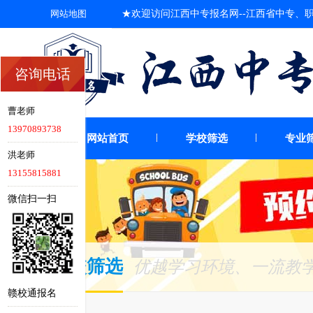
网站地图
★欢迎访问江西中专报名网--江西省中专、职高
咨询电话
曹老师
13970893738
网站首页
学校筛选
专业
洪老师
13155815881
微信扫一扫
学校筛选
优越学习环境、一流教学
赣校通报名