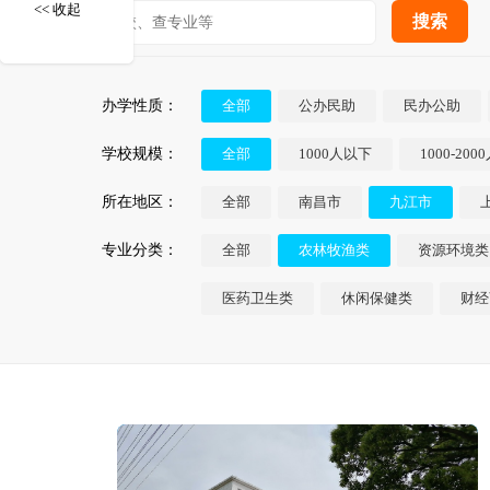
<< 收起
办学性质：
全部
公办民助
民办公助
学校规模：
全部
1000人以下
1000-200
所在地区：
全部
南昌市
九江市
专业分类：
全部
农林牧渔类
资源环境类
医药卫生类
休闲保健类
财经