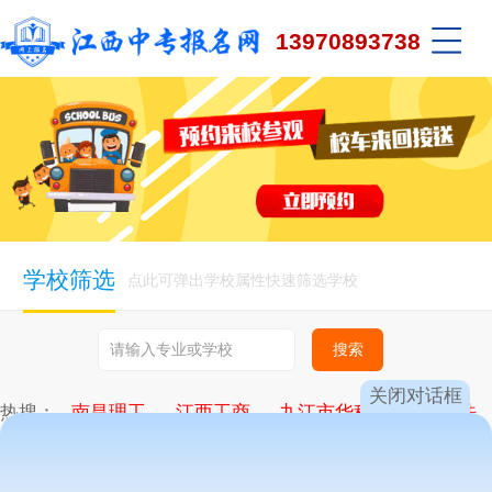
13970893738
学校筛选
点此可弹出学校属性快速筛选学校
关闭对话框
热搜：
南昌理工
江西工商
九江市华科
新余司法
九江轻化
昌大技工
向远轨道
计算机